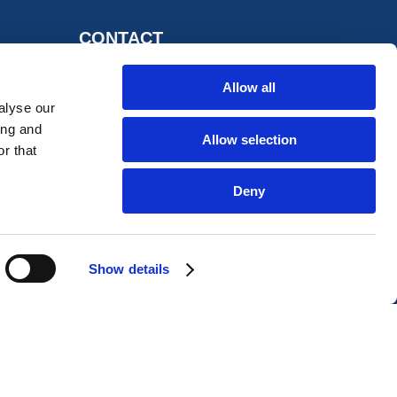
CONTACT
Allow all
ESW Advocaten

alyse our
Stationsweg 84A
ing and
Allow selection
2515 BP Den Haag
r that
Nederland
Deny
Telefoon

070 - 330 66 33
Show details
E-mailadres

ring
info@esw-advocaten.nl