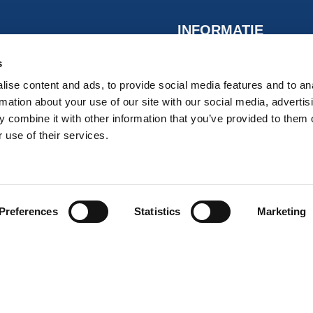
INFORMATIE
s
Onze advocaten
ise content and ads, to provide social media features and to an
rmation about your use of our site with our social media, advertis
In de media
 combine it with other information that you’ve provided to them o
Kennis
 use of their services.
Contact
Klachtenregeling
Disclaimer
Preferences
Statistics
Marketing
Privacy- en cookie verkla
Algemene voorwaarden
Verzenden