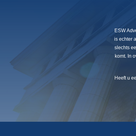
ESW Advoc
is echter 
slechts ee
komt. In 
Heeft u e