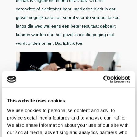
helaas is uitgemond in een strafzaak. Of u nu
verdachte of slachtoffer bent: mediation biedt in dat
geval mogelijkheden en vooral voor de verdachte zou
langs die weg wel eens een beter resultaat geboekt
kunnen worden dan het geval is als die poging niet
wordt ondernomen. Dat licht ik toe.
This website uses cookies
Het inzetten op mediation heeft een aantal voordelen.
We use cookies to personalise content and ads, to
In de eerste plaats laat de verdachte zien dat hij
provide social media features and to analyse our traffic.
inzicht toont in wat er gebeurd is en dat hij
We also share information about your use of our site with
oplossingsgericht is. In de tweede plaats zou
our social media, advertising and analytics partners who