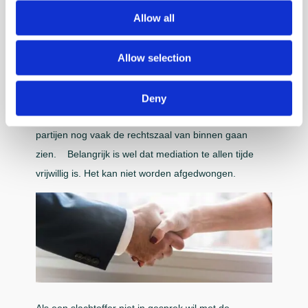
doorlopen. Maar de belangrijkste reden om te kijken
Allow all
of mediation een optie is, is het feit dat de kans klein
is dat zich na een geslaagde mediation nog nieuwe
Allow selection
conflicten en incidenten zullen voordoen. Vaak
ontstaat er wederzijds begrip en worden gevoelens
van angst, frustratie en ergernis via de mediation
Deny
weggenomen. Zeker als mediation voorkomt dat
partijen nog vaak de rechtszaal van binnen gaan
zien. Belangrijk is wel dat mediation te allen tijde
vrijwillig is. Het kan niet worden afgedwongen.
Als een slachtoffer niet in gesprek wil met de